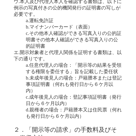
ウ.本人及び代理人本人を確認する書類は、以下に
例示の写真付きの公的機関発行の証明書の写しが
必要です。
a.運転免許証
b.マイナンバーカード（表面）
c.​その他本人確認ができる写真入りの公的証
明書その他本人確認ができる写真入りの公
的証明書
エ.開示対象者と代理人関係を証明する書類は、以
下の通りです。
a.任意代理人の場合：「開示等の結果を受領
する権限を委任する」旨を記載した委任状
b.未成年後見人の場合：戸籍謄本または登記
事項証明書（何れも発行日から６ケ月以
内）
c.成年後見人の場合：登記事項証明書（発行
日から６ケ月以内）
d.親権者の場合：戸籍謄本又は住民票（何れ
も発行日から６ケ月以内）
２．「開示等の請求」の手数料及びそ