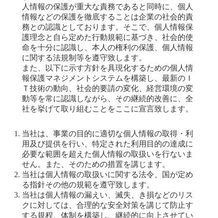
人情報の保護が重大な責務であると同時に、個人
情報などの保護を徹底することは企業の社会的責
務との認識としております。そこで、個人情報保
護理念と自ら定めた行動規範に基づき、社会的使
命を十分に認識し、本人の権利の保護、個人情報
に関する法規制等を遵守致します。
また、以下に示す方針を具現化するための個人情
報保護マネジメントシステムを構築し、最新のＩ
Ｔ技術の動向、社会的要請の変化、経営環境の変
動等を常に認識しながら、その継続的改善に、全
社を挙げて取り組むことをここに宣言致します。
当社は、事業の目的に適切な個人情報の取得・利
用及び提供を行い、特定された利用目的の達成に
必要な範囲を超えた個人情報の取扱いを行ないま
せん。また、そのための措置を講じます。
当社は個人情報の取扱いに関する法令、国が定め
る指針その他の規範を遵守致します。
当社は個人情報の漏えい、滅失、き損などのリス
クに対しては、合理的な安全対策を講じて防止す
する規程、体制を構築し、継続的に向上させてい