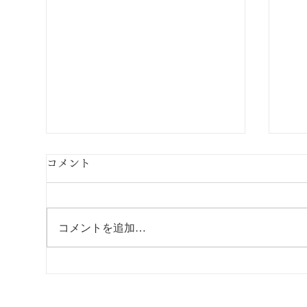
コメント
コメントを追加…
【第145回JARCゼミナール
【
でミナモのサービスを紹介し
が